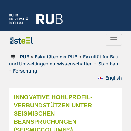
RUB
»
Fakultäten der RUB
»
Fakultät für Bau-
und Umweltingenieurwissenschaften
»
Stahlbau
»
Forschung
English
INNOVATIVE HOHLPROFIL-
VERBUNDSTÜTZEN UNTER
SEISMISCHEN
BEANSPRUCHUNGEN
(SEISMICCOLUMNS)